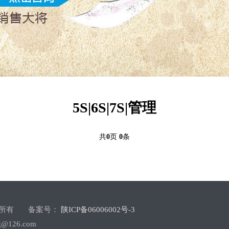
5S|6S|7S|管理
共
0
页
0
条
司 版权所有 备案号：
陕ICP备06006002号-3
g@126.com